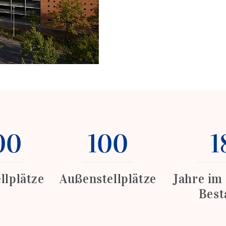
00
100
1
llplätze
Außenstellplätze
Jahre im
Best