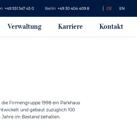
en
+49 551 547 45 0
Berlin
+49 30 404 409 8
DE
EN
Verwaltung
Karriere
Kontakt
 die Firmengruppe 1998 ein Parkhaus
entwickelt und gebaut zuzüglich 100
 Jahre im Bestand behalten.