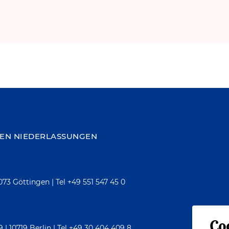
IEN NIEDERLASSUNGEN
7073 Göttingen
|
Tel
+49 551 547 45 0
Co
| 10719 Berlin
|
Tel
+49 30 404 409 8